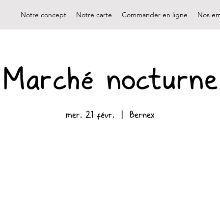
Notre concept
Notre carte
Commander en ligne
Nos em
Marché nocturne
mer. 21 févr.
  |  
Bernex
Aucun billet en vente
Voir d'autres événements