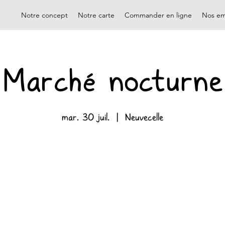
Notre concept
Notre carte
Commander en ligne
Nos em
Marché nocturne
mar. 30 juil.
  |  
Neuvecelle
Aucun billet en vente
Voir d'autres événements